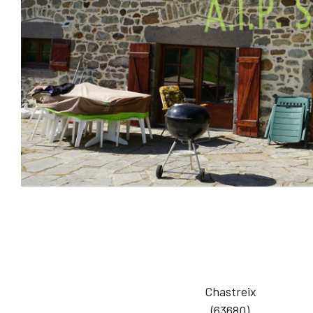
Chastreix
(63680)