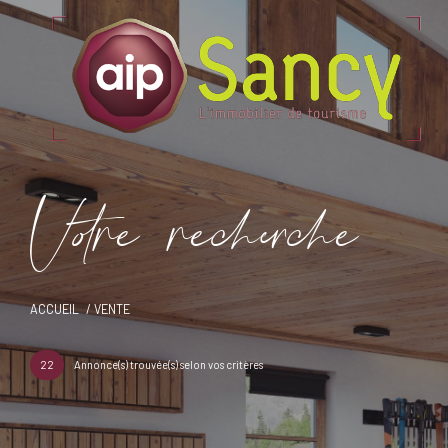
V
o
r
e
r
e
c
e
c
e
ACCUEIL
VENTE
22
Annonce(s) trouvée(s) selon vos critères