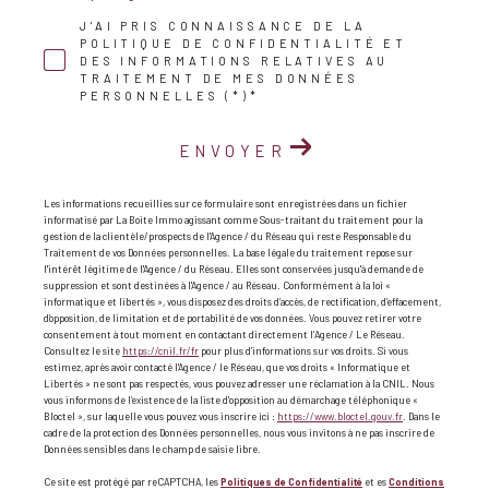
J'AI PRIS CONNAISSANCE DE LA
POLITIQUE DE CONFIDENTIALITÉ ET
DES INFORMATIONS RELATIVES AU
TRAITEMENT DE MES DONNÉES
PERSONNELLES (*)*
ENVOYER
Les informations recueillies sur ce formulaire sont enregistrées dans un fichier
informatisé par La Boite Immo agissant comme Sous-traitant du traitement pour la
gestion de la clientèle/prospects de l'Agence / du Réseau qui reste Responsable du
Traitement de vos Données personnelles. La base légale du traitement repose sur
l'intérêt légitime de l'Agence / du Réseau. Elles sont conservées jusqu'à demande de
suppression et sont destinées à l'Agence / au Réseau. Conformément à la loi «
informatique et libertés », vous disposez des droits d’accès, de rectification, d’effacement,
d’opposition, de limitation et de portabilité de vos données. Vous pouvez retirer votre
consentement à tout moment en contactant directement l’Agence / Le Réseau.
Consultez le site
https://cnil.fr/fr
pour plus d’informations sur vos droits. Si vous
estimez, après avoir contacté l'Agence / le Réseau, que vos droits « Informatique et
Libertés » ne sont pas respectés, vous pouvez adresser une réclamation à la CNIL. Nous
vous informons de l’existence de la liste d'opposition au démarchage téléphonique «
Bloctel », sur laquelle vous pouvez vous inscrire ici :
https://www.bloctel.gouv.fr
. Dans le
cadre de la protection des Données personnelles, nous vous invitons à ne pas inscrire de
Données sensibles dans le champ de saisie libre.
Ce site est protégé par reCAPTCHA, les
Politiques de Confidentialité
et es
Conditions