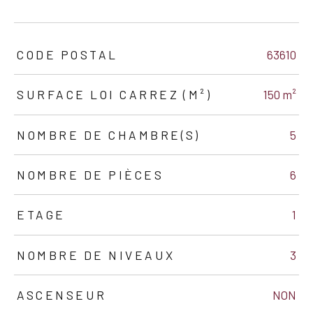
TRAD_ZEPHYR_Caracteristique
TRAD_ZEPHYR_Valeurs
CODE POSTAL
63610
SURFACE LOI CARREZ (M²)
150 m²
NOMBRE DE CHAMBRE(S)
5
NOMBRE DE PIÈCES
6
ETAGE
1
NOMBRE DE NIVEAUX
3
ASCENSEUR
NON