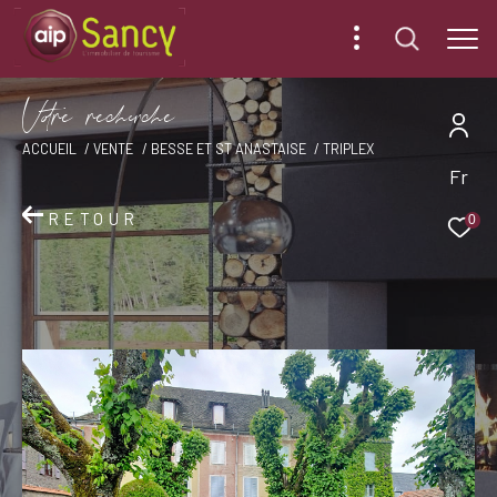
V
o
r
e
r
e
c
e
c
e
ACCUEIL
VENTE
BESSE ET ST ANASTAISE
TRIPLEX
Fr
RETOUR
0