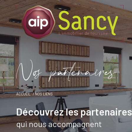
N
o
p
a
t
e
n
a
i
e
ACCUEIL
NOS LIENS
Découvrez les partenaires
qui nous accompagnent