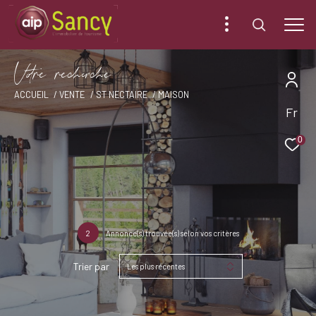
V
o
r
e
r
e
c
e
c
e
ACCUEIL
VENTE
ST NECTAIRE
MAISON
Fr
0
2
Annonce(s) trouvée(s) selon vos critères
Trier par
Les plus récentes